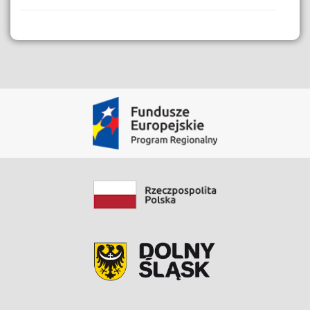
Dane i Zasoby
Instrukcja Kart Usług
Pobierz Zasób
Data modyfikacji: 2021-03-31 10:02:21.657