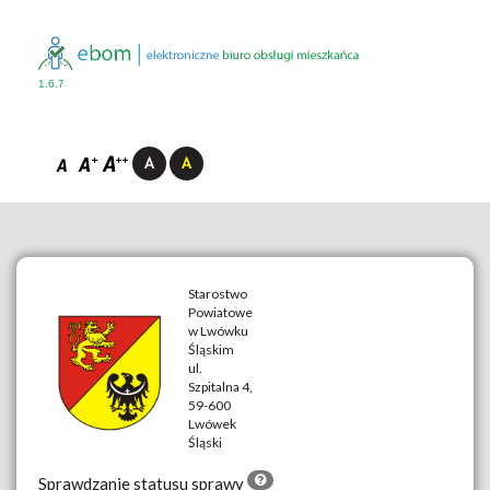
1.6.7
Starostwo
Powiatowe
w Lwówku
Śląskim
__
ul.
Szpitalna 4,
59-600
Lwówek
Śląski
Sprawdzanie statusu sprawy