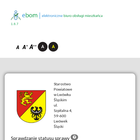
1.6.7
Starostwo
Powiatowe
w Lwówku
Śląskim
__
ul.
Szpitalna 4,
59-600
Lwówek
Śląski
Sprawdzanie statusu sprawy